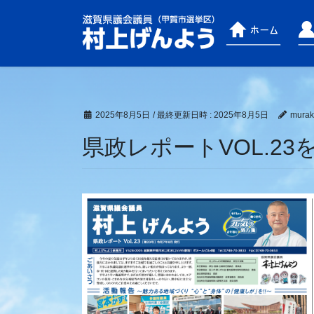
コ
ナ
ン
ビ
テ
ゲ
ン
ー
ツ
シ
へ
ョ
ス
ン
2025年8月5日
/ 最終更新日時 :
2025年8月5日
murak
キ
に
県政レポートVOL.2
ッ
移
プ
動