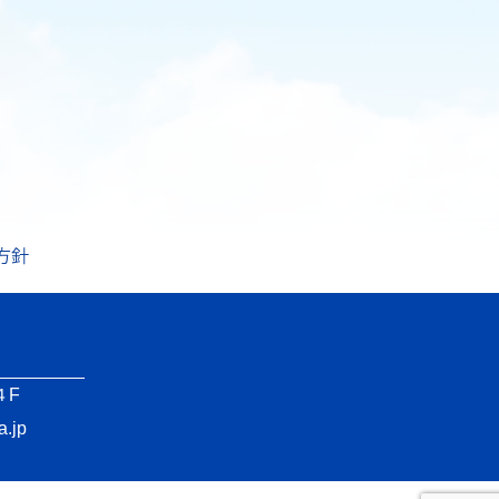
４F
.jp