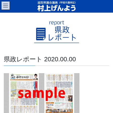
コ
ナ
ン
ビ
テ
ゲ
ン
ー
ツ
シ
へ
ョ
ス
ン
キ
に
ッ
移
プ
動
県政レポート 2020.00.00