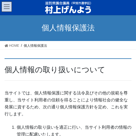
コ
ナ
ン
ビ
テ
ゲ
ン
ー
個人情報保護法
ツ
シ
へ
ョ
ス
ン
HOME
個人情報保護法
キ
に
ッ
移
プ
動
個人情報の取り扱いについて
当サイトでは、個人情報保護に関する法令及びその他の規範を尊
重し、当サイト利用者の信頼を得ることにより情報社会の健全な
発展に資するため、次の通り個人情報保護方針を定め、これを実
行します。
個人情報の取り扱いを適正に行い、当サイト利用者の情報の
管理に配慮いたします。