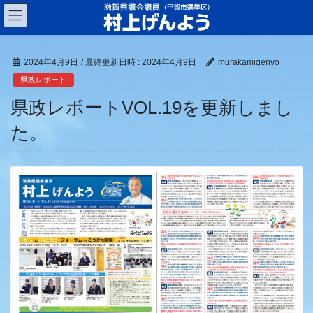
コ
ナ
ン
ビ
テ
ゲ
ン
ー
2024年4月9日
/ 最終更新日時 :
2024年4月9日
murakamigenyo
ツ
シ
へ
ョ
県政レポート
ス
ン
県政レポートVOL.19を更新しまし
キ
に
ッ
移
た。
プ
動