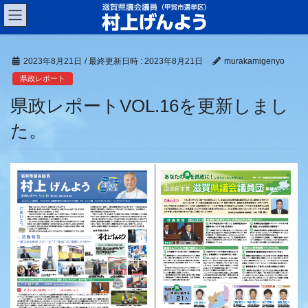
コ
ナ
ン
ビ
テ
ゲ
ン
ー
2023年8月21日
/ 最終更新日時 :
2023年8月21日
murakamigenyo
ツ
シ
へ
ョ
県政レポート
ス
ン
県政レポートVOL.16を更新しまし
キ
に
ッ
移
た。
プ
動