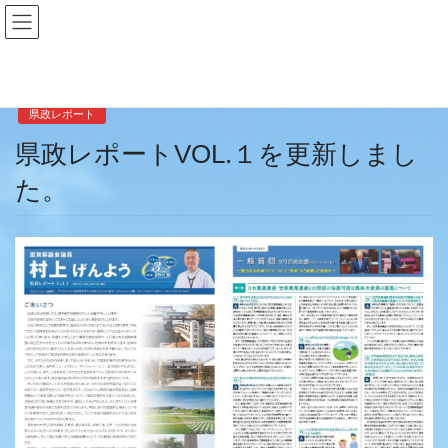
コ
ナ
ン
ビ
テ
ゲ
ン
ー
2020年5月21日
/ 最終更新日時 :
2020年11月26日
murakami
ツ
シ
へ
ョ
県政レポート
ス
ン
県政レポートVOL.１を更新しまし
キ
に
ッ
移
た。
プ
動